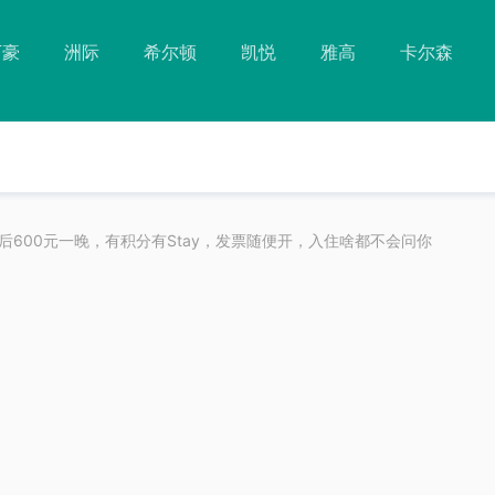
万豪
洲际
希尔顿
凯悦
雅高
卡尔森
600元一晚，有积分有Stay，发票随便开，入住啥都不会问你